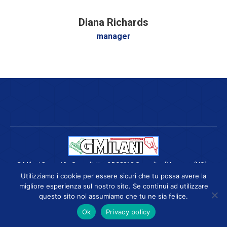
Diana Richards
manager
G.Milani S.a.s - Via Cavaglietto, 25 28010 Cavaglio d`Agogna (NO) -
P.Iva 02626650036 -
Privacy Policy
Utilizziamo i cookie per essere sicuri che tu possa avere la
Realizzato da
Azienda Visibile
migliore esperienza sul nostro sito. Se continui ad utilizzare
questo sito noi assumiamo che tu ne sia felice.
Ok
Privacy policy