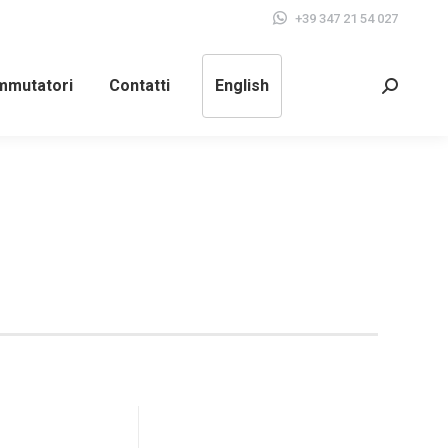
+39 347 21 54 027
mutatori
Contatti
English
Cerca: