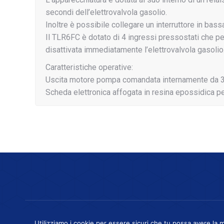
secondi dell’elettrovalvola gasolio.
Inoltre è possibile collegare un interruttore in ba
Il TLR6FC è dotato di 4 ingressi pressostati che p
disattivata immediatamente l’elettrovalvola gasolio
Caratteristiche operative:
Uscita motore pompa comandata internamente da 3
Scheda elettronica affogata in resina epossidica pe
G.Milani S.a.s - Via Cavaglietto, 2
Utilizziamo i cookie per essere sicuri che tu possa avere la m