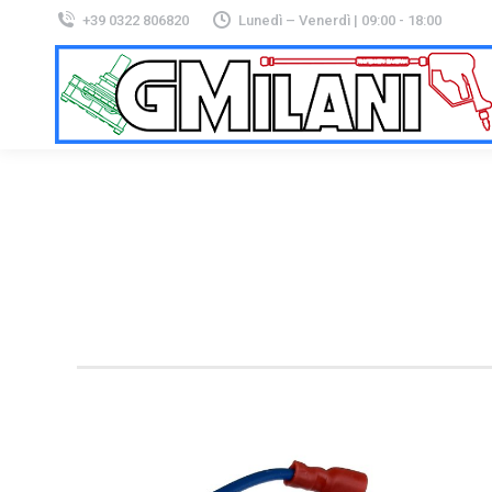
+39 0322 806820
Lunedì – Venerdì | 09:00 - 18:00