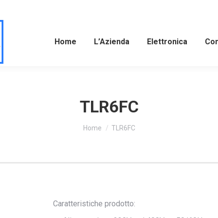
Home
L’Azienda
Elettronica
Com
TLR6FC
Tu sei qui:
Home
TLR6FC
Caratteristiche prodotto: