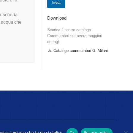
Invia
a scheda.
Download
a acqua che
Scarica il nostro catalogo
Commutatori per avere maggiori
dettagli.
Catalogo commutatori G. Milani
Realizzato da
Azienda Visibile
 noi assumiamo che tu ne sia felice.
Ok
Privacy policy