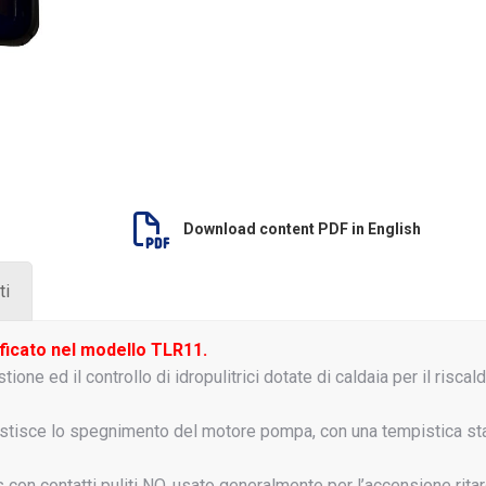
Download content PDF in English
ti
icato nel modello TLR11.
one ed il controllo di idropulitrici dotate di caldaia per il riscal
stisce lo spegnimento del motore pompa, con una tempistica sta
s con contatti puliti NO, usato generalmente per l’accensione ritar