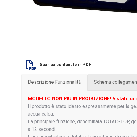
Scarica contenuto in PDF
Descrizione Funzionalità
Schema collegamen
MODELLO NON PIU IN PRODUZIONE! è stato unif
Il prodotto è stato ideato espressamente per la gesti
acqua calda.
La principale funzione, denominata TOTALSTOP, ge
a 12 secondi.
L’apparecchiatura è dotata al suo interno di un relai