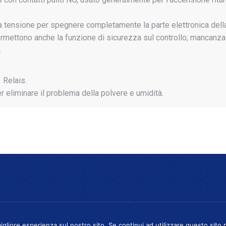
ssa tensione per spegnere completamente la parte elettronica dell
ermettono anche la funzione di sicurezza sul controllo; mancanz
.
 Relais.
r eliminare il problema della polvere e umidità.
5 28010 Cavaglio d`Agogna (NO) - P.Iva 02626650036 -
Privacy Policy
igliore esperienza sul nostro sito. Se continui ad utilizzare questo sito