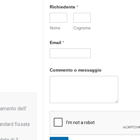
Richiedente
*
Nome
Cognome
Email
*
o
Commento o messaggio
o
*
damento dell’
ndard fissata
data di 3