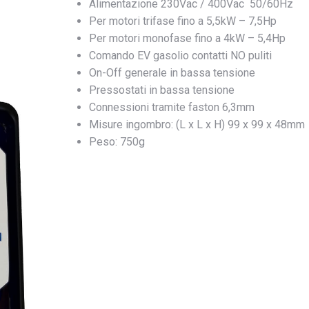
Alimentazione 230Vac / 400Vac 50/60Hz
Per motori trifase fino a 5,5kW – 7,5Hp
Per motori monofase fino a 4kW – 5,4Hp
Comando EV gasolio contatti NO puliti
On-Off generale in bassa tensione
Pressostati in bassa tensione
Connessioni tramite faston 6,3mm
Misure ingombro: (L x L x H) 99 x 99 x 48mm
Peso: 750g