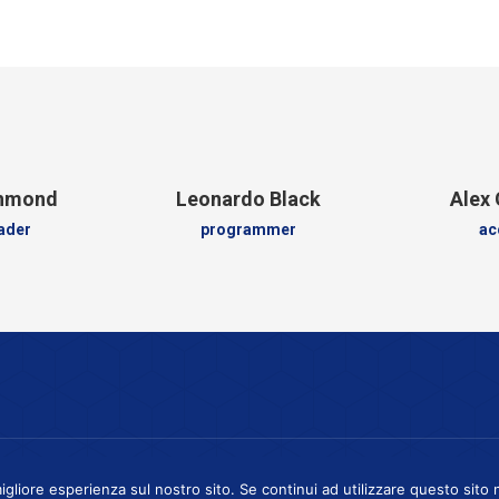
chmond
Leonardo Black
Alex 
eader
programmer
ac
5 28010 Cavaglio d`Agogna (NO) - P.Iva 02626650036 -
Privacy Policy
igliore esperienza sul nostro sito. Se continui ad utilizzare questo sito