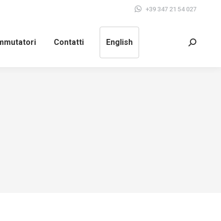
+39 347 21 54 027
mutatori
Contatti
English
Cerca: