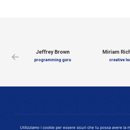
Jeffrey Brown
Miriam Ri
programming guru
creative l
G.Milani S.a.s - Via Cavaglietto, 2
Utilizziamo i cookie per essere sicuri che tu possa avere la m